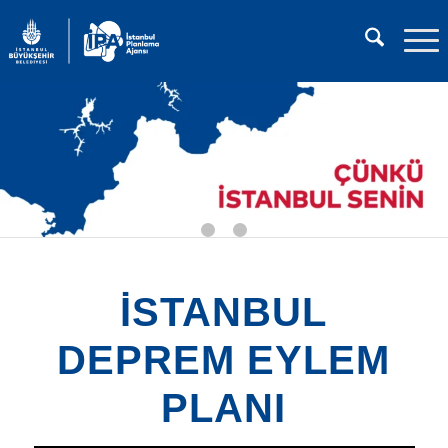
1
2
3
İSTANBUL
DEPREM EYLEM
PLANI